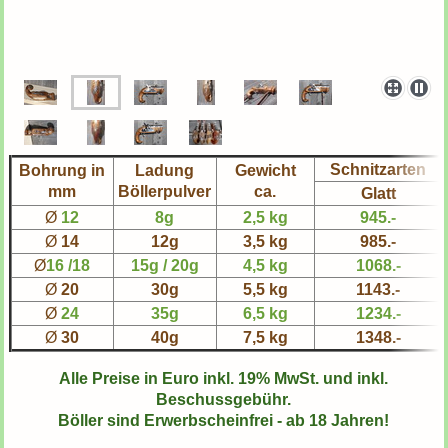
Schnitzarten
Bohrung in
Ladung
Gewicht
mm
Böllerpulver
ca.
Glatt
Ø
12
8g
2,5 kg
945.-
Ø
14
12g
3,5 kg
985.-
Ø
16 /18
15g / 20g
4,5 kg
1068.-
Ø
20
30g
5,5 kg
1143.-
Ø
24
35g
6,5 kg
1234.-
Ø
30
40g
7,5 kg
1348.-
Alle Preise in Euro inkl. 19% MwSt. und inkl.
Beschussgebühr.
Böller sind Erwerbscheinfrei - ab 18 Jahren!