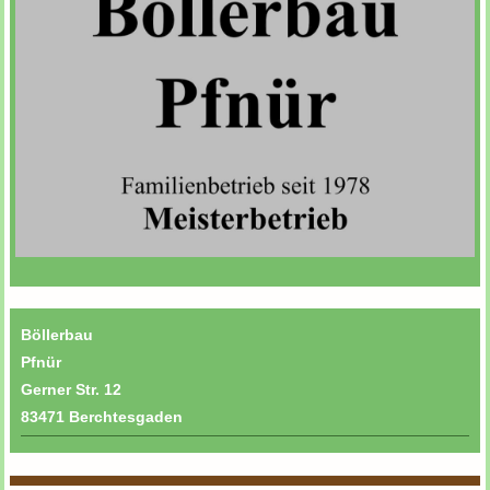
Böllerbau
Pfnür
Gerner Str.
12
83471
Berchtesgaden
Böllerbau Franz Pfnür